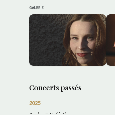
GALERIE
Concerts passés
2025
Bach au Café Zimmermann